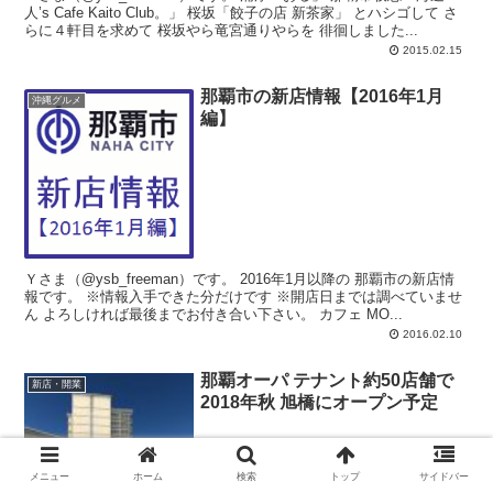
人’s Cafe Kaito Club。」 桜坂「餃子の店 新茶家」 とハシゴして さ
らに４軒目を求めて 桜坂やら竜宮通りやらを 徘徊しました...
2015.02.15
那覇市の新店情報【2016年1月
沖縄グルメ
編】
Ｙさま（@ysb_freeman）です。 2016年1月以降の 那覇市の新店情
報です。 ※情報入手できた分だけです ※開店日までは調べていませ
ん よろしければ最後までお付き合い下さい。 カフェ MO...
2016.02.10
那覇オーパ テナント約50店舗で
新店・開業
2018年秋 旭橋にオープン予定
メニュー
ホーム
検索
トップ
サイドバー