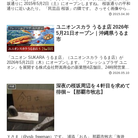
坂通りに 2015年5月2日（土）にオープンしますね。 桜坂通りの平和
通りに近いあたり。 「民芸品 桜坂」の隣です。 さっそく画像やら...
2015.04.30
ユニオンスカラ うるま店 2026年
フレッシュプラザ ユニオン
5月21日オープン｜沖縄県うるま
市
「ユニオン SUKARA うるま店」（ユニオンスカラ うるま店）が
2026年5月21日（木）にオープンします。「フレッシュプラザ ユニ
オン」を展開する株式会社野嵩商会の新業態4店舗目。24時間営業で
はなく9時から23時までの営業。〒904-2235 沖縄県うるま市字前原
2026.05.10
172-1。駐車場：209台。
深夜の桜坂周辺を４軒目を求めて
沖縄
徘徊～【那覇市牧志】
Ｙさま（@ysb_freeman）です。 浦添「おる」 那覇市牧志「海遊