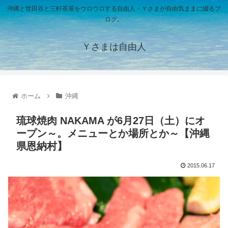
沖縄と世田谷と三軒茶屋をウロウロする自由人・Ｙさまが自由気ままに綴るブ
ログ。
Ｙさまは自由人
ホーム
沖縄
琉球焼肉 NAKAMA が6月27日（土）にオ
ープン～。メニューとか場所とか～【沖縄
県恩納村】
2015.06.17