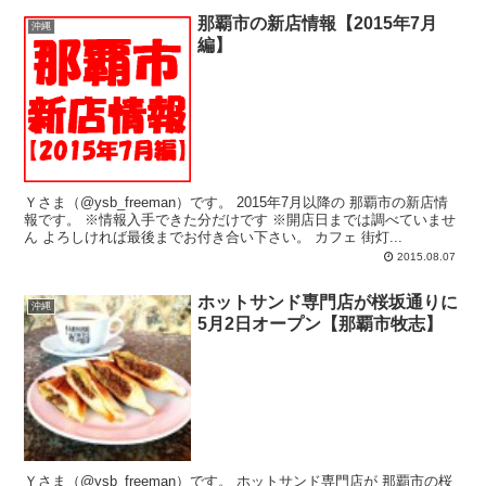
那覇市の新店情報【2015年7月
沖縄
編】
Ｙさま（@ysb_freeman）です。 2015年7月以降の 那覇市の新店情
報です。 ※情報入手できた分だけです ※開店日までは調べていませ
ん よろしければ最後までお付き合い下さい。 カフェ 街灯...
2015.08.07
ホットサンド専門店が桜坂通りに
沖縄
5月2日オープン【那覇市牧志】
Ｙさま（@ysb_freeman）です。 ホットサンド専門店が 那覇市の桜