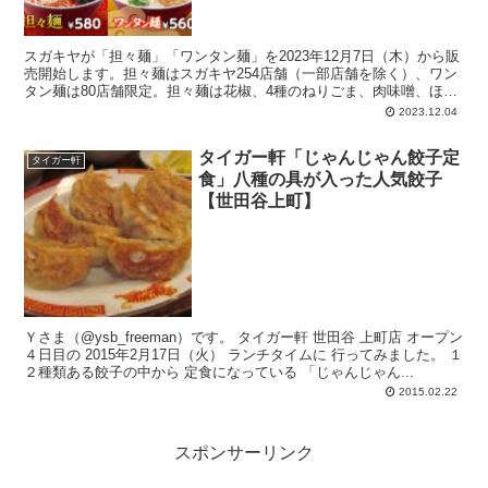
スガキヤが「担々麺」「ワンタン麺」を2023年12月7日（木）から販
売開始します。担々麺はスガキヤ254店舗（一部店舗を除く）、ワン
タン麺は80店舗限定。担々麺は花椒、4種のねりごま、肉味噌、ほう
れん草、白ネギ、を使用。ワンタン麺はつるんとした食感のチキンワ
2023.12.04
ンタンを使用。 スガキヤオリジナル
タイガー軒「じゃんじゃん餃子定
タイガー軒
食」八種の具が入った人気餃子
【世田谷上町】
Ｙさま（@ysb_freeman）です。 タイガー軒 世田谷 上町店 オープン
４日目の 2015年2月17日（火） ランチタイムに 行ってみました。 １
２種類ある餃子の中から 定食になっている 「じゃんじゃん...
2015.02.22
スポンサーリンク