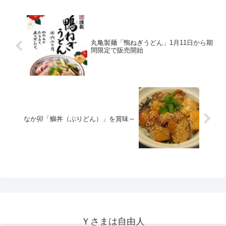
丸亀製麺「鴨ねぎうどん」1月11日から期
間限定で販売開始
なか卯「鰤丼（ぶりどん）」を賞味～
Ｙさまは自由人