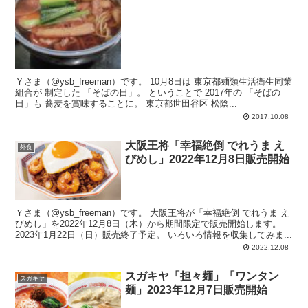
Ｙさま（@ysb_freeman）です。 10月8日は 東京都麺類生活衛生同業
組合が 制定した 「そばの日」。 ということで 2017年の 「そばの
日」も 蕎麦を賞味することに。 東京都世田谷区 松陰...
2017.10.08
大阪王将「幸福絶倒 でれうま え
外食
びめし」2022年12月8日販売開始
Ｙさま（@ysb_freeman）です。 大阪王将が「幸福絶倒 でれうま え
びめし」を2022年12月8日（木）から期間限定で販売開始します。
2023年1月22日（日）販売終了予定。 いろいろ情報を収集してみま...
2022.12.08
スガキヤ「担々麺」「ワンタン
スガキヤ
麺」2023年12月7日販売開始