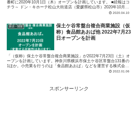
番町に2020年10月1日（木）オープンを計画しています。 ■続報はコ
チラ～ ドン・キホーテ松山大街道店（愛媛県松山市）2020年10月
30...
2020.04.10
保土ケ谷常盤台複合商業施設（仮
新店・開業
称）食品館あおば他 2022年7月23
日オープンを計画
「（仮称）保土ケ谷常盤台複合商業施設」が2022年7月23日（土）オ
ープンを計画しています。神奈川県横浜市保土ケ谷区常盤台131番の
1ほか。小売業を行うのは「食品館あおば」などを運営する株式会社
ビック・ライズほか。計画では、店舗面積：2,364平方メートル、駐
2022.01.06
車場：165台、駐輪場：128台。
スポンサーリンク