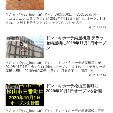
Ｙさま（@ysb_freeman）です。 JR新潟駅に 「CoCoLo 西 N＋」
（ココロニシ エヌプラス）が 2018年4月15日（日）に オープンしま
すね。 入居するテナント 5ショップのリストを 入手...
2018.02.25
ドン・キホーテ納屋橋店 テラッ
新店・開業
セ納屋橋に2019年11月1日オープ
ン
Ｙさま（@ysb_freeman）です。 「ドン・キホーテ納屋橋店」が
2019年11月1日（金）午前10時に オープンしますね。 「テラッセ納
屋橋」3階。 2019年6月30日（日）に 営業終了して閉店した 「...
2019.10.20
ドン・キホーテ松山三番町に
新店・開業
2020年10月1日オープンを計画
Ｙさま（@ysb_freeman）です。 ドン・キホーテが愛媛県松山市三