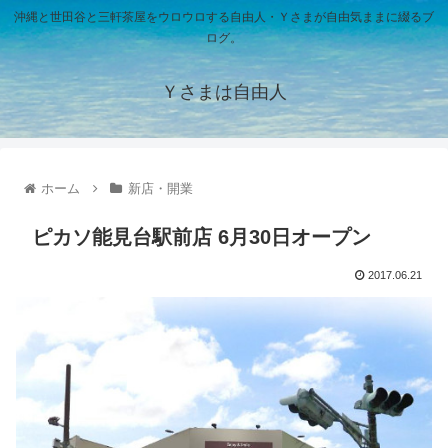
沖縄と世田谷と三軒茶屋をウロウロする自由人・Ｙさまが自由気ままに綴るブ
ログ。
Ｙさまは自由人
ホーム
新店・開業
ピカソ能見台駅前店 6月30日オープン
2017.06.21