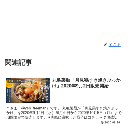
Ｙさま
関連記事
丸亀製麺「月見鶏すき焼きぶっか
そば・うどん
け」2020年9月2日販売開始
Ｙさま（@ysb_freeman）です。 丸亀製麺が「月見鶏すき焼きぶっ
かけ」を2020年9月2日（水）満月の日から2020年10月5日（月）まで
期間限定で販売します。 ■実際に賞味した様子はコチラ～ 丸亀製麺
「...
2020.08.26