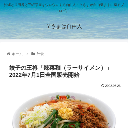
沖縄と世田谷と三軒茶屋をウロウロする自由人・Ｙさまが自由気ままに綴るブ
ログ。
Ｙさまは自由人
ホーム
外食
餃子の王将「辣菜麺（ラーサイメン）」
2022年7月1日全国販売開始
2022.06.23