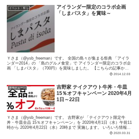
アイランダー限定のコラボ企画
イベント・祭り
「しまパスタ」を賞味～
Ｙさま（@ysb_freeman）です。 全国の島々が集まる祭典 「アイラ
ンダー2014」の 「島のグルメ食堂」で アイランダー限定のコラボ企
画 「しまパスタ」（700円）を賞味しました。 【こちらの記事から
の続...
2014.12.03
吉野家 テイクアウト牛丼・牛皿
丼物チェーン
15％オフキャンペーン 2020年4月
1日～22日
Ｙさま（@ysb_freeman）です。 吉野家が 「テイクアウト限定牛
丼・牛皿全品 15％オフキャンペーン」を 2020年4月1日（水）午前11
時から 2020年4月22日（水）20時まで 実施します。 いろいろ情報...
2020.03.31