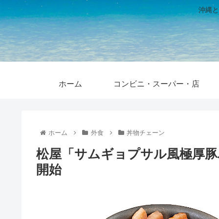
沖縄と
ホーム
コンビニ・スーパー・店
ホーム
外食
丼物チェーン
松屋「サムギョプサル風極厚豚バ
開始