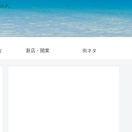
ログ。
り
新店・開業
街ネタ