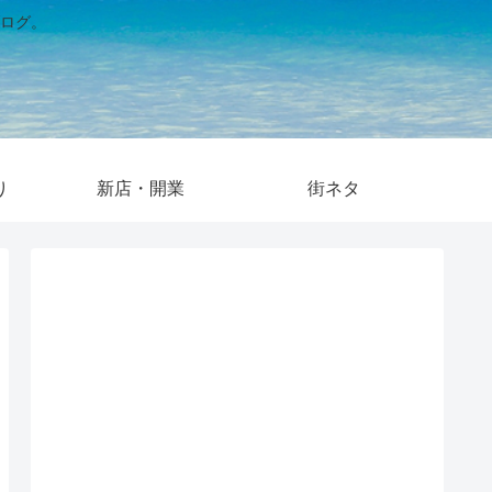
ログ。
り
新店・開業
街ネタ