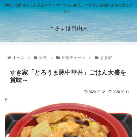
沖縄と世田谷と三軒茶屋をウロウロする自由人・Ｙさまが自由気ままに綴るブ
ログ。
Ｙさまは自由人
ホーム
外食
丼物チェーン
すき家
すき家「とろうま豚中華丼」ごはん大盛を
賞味～
2020.02.12
2020.02.11