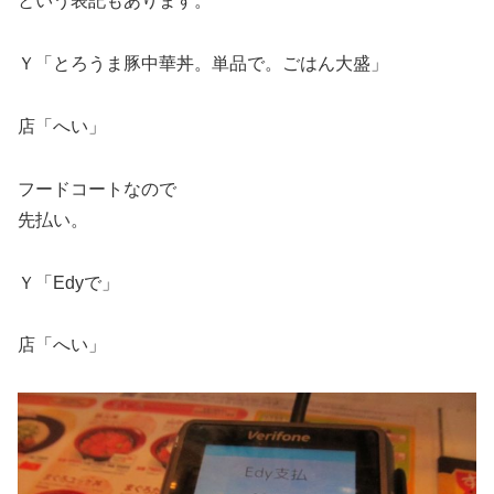
という表記もあります。
Ｙ「とろうま豚中華丼。単品で。ごはん大盛」
店「へい」
フードコートなので
先払い。
Ｙ「Edyで」
店「へい」