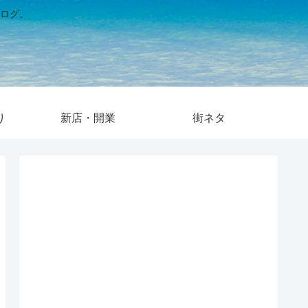
ログ。
り
新店・開業
街ネタ