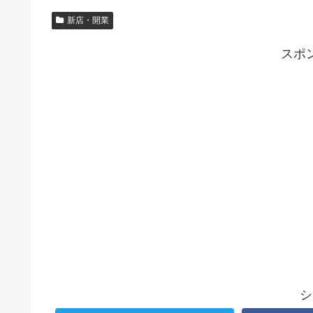
新店・開業
スポ
シ