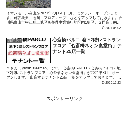
イオンモール白山が2021年7月19日（月）にグランドオープンしま
す。施設概要、地図、フロアマップ、などをアップしておきます。石
川県白山市横江町土地区画整理事業施行地区内1街区。専門店：約
200店舗。総賃貸面積：約74,000平方メートル。鉄骨造、地上3階
2021.06.02
建。駐車場：約3,800台。駐輪場：約280台。
心斎橋パルコ 地下2階レストラン
新店・開業
フロア「心斎橋ネオン食堂街」テ
ナント25店一覧
Ｙさま（@ysb_freeman）です。 心斎橋PARCO（心斎橋パルコ）地
下2階レストランフロア「心斎橋ネオン食堂街」が2021年3月にオー
プンします。 出店するテナント25店一覧をアップしておきます。 ■
心斎...
2020.12.23
スポンサーリンク