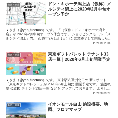
ドン・キホーテ潟上店（仮称）メ
新店・開業
ルシティ潟上に2020年2月中旬オ
ープン予定
Ｙさま（@ysb_freeman）です。 「（仮称）ドン・キホーテ潟上
店」が 2020年2月中旬オープン予定です。 ショッピングモール 「メ
ルシティ潟上」内。 2019年9月1日（日）に 営業終了して閉店した
「...
2019.11.30
東京ギフトパレット テナント33
新店・開業
店一覧｜2020年6月上旬開業予定
Ｙさま（@ysb_freeman）です。 東京駅八重洲北口の 新スポット
「東京ギフトパレット」が 2020年6月上旬に 開業予定です。 施設概
要 位置図 テナント33店一覧 などを アップしておきます。 よろし...
2020.03.27
イオンモール白山 施設概要、地
新店・開業
図、フロアマップ