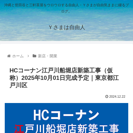
沖縄と世田谷と三軒茶屋をウロウロする自由人・Ｙさまが自由気ままに綴るブ
ログ。
Ｙさまは自由人
ホーム
新店・開業
HCコーナン江戸川船堀店新築工事（仮
称）2025年10月01日完成予定｜東京都江
戸川区
2024.12.22