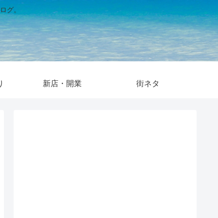
ログ。
り
新店・開業
街ネタ