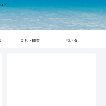
ログ。
り
新店・開業
街ネタ