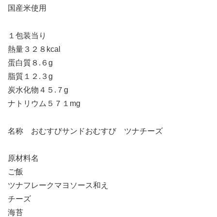
国産米使用
１包装当り
熱量３２８kcal
蛋白質８.６g
脂質１２.３g
炭水化物４５.７g
ナトリウム５７１mg
名称 おむすびサンドおむすび ツナチーズ
原材料名
ご飯
ツナフレークマヨソース和え
チーズ
海苔