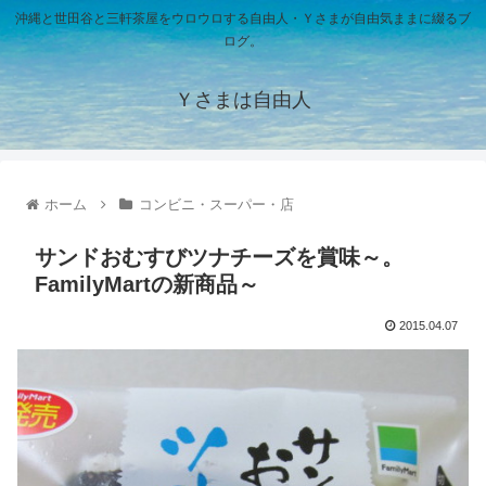
沖縄と世田谷と三軒茶屋をウロウロする自由人・Ｙさまが自由気ままに綴るブ
ログ。
Ｙさまは自由人
ホーム
コンビニ・スーパー・店
サンドおむすびツナチーズを賞味～。
FamilyMartの新商品～
2015.04.07