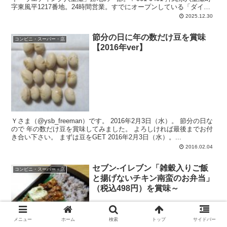
字東風平1217番地。24時間営業。すでにオープンしている「ダイレ
ックス 東風平店」「セブン-イレブン 八重瀬東風平西店」の並び。
2025.12.30
節分の日に年の数だけ豆を賞味
コンビニ・スーパー・店
【2016年ver】
Ｙさま（@ysb_freeman）です。 2016年2月3日（水）。 節分の日な
ので 年の数だけ豆を賞味してみました。 よろしければ最後までお付
き合い下さい。 まずは豆をGET 2016年2月3日（水）。...
2016.02.04
セブン-イレブン「雑穀入りご飯
コンビニ・スーパー・店
と揚げないチキン南蛮のお弁当」
（税込498円）を賞味～
メニュー
ホーム
検索
トップ
サイドバー