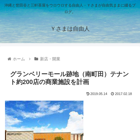
沖縄と世田谷と三軒茶屋をウロウロする自由人・Ｙさまが自由気ままに綴るブ
ログ。
Ｙさまは自由人
ホーム
新店・開業
グランベリーモール跡地（南町田）テナン
ト約200店の商業施設を計画
2019.05.14
2017.02.18