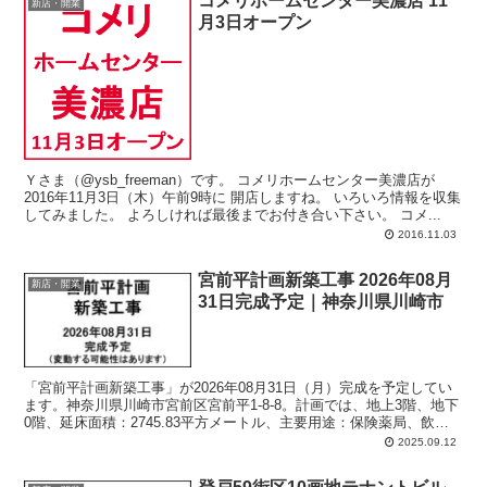
コメリホームセンター美濃店 11
新店・開業
月3日オープン
Ｙさま（@ysb_freeman）です。 コメリホームセンター美濃店が
2016年11月3日（木）午前9時に 開店しますね。 いろいろ情報を収集
してみました。 よろしければ最後までお付き合い下さい。 コメ...
2016.11.03
宮前平計画新築工事 2026年08月
新店・開業
31日完成予定｜神奈川県川崎市
「宮前平計画新築工事」が2026年08月31日（月）完成を予定してい
ます。神奈川県川崎市宮前区宮前平1-8-8。計画では、地上3階、地下
0階、延床面積：2745.83平方メートル、主要用途：保険薬局、飲食
店舗、フィットネスジム、診療所、学習塾、認可外保育園、駐車場、
2025.09.12
駐輪場。