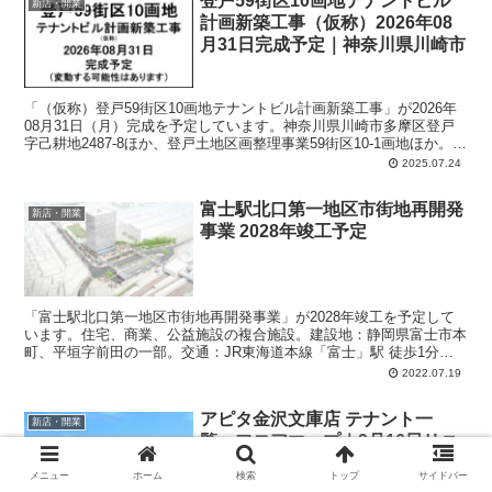
登戸59街区10画地テナントビル
新店・開業
計画新築工事（仮称）2026年08
月31日完成予定｜神奈川県川崎市
「（仮称）登戸59街区10画地テナントビル計画新築工事」が2026年
08月31日（月）完成を予定しています。神奈川県川崎市多摩区登戸
字己耕地2487-8ほか、登戸土地区画整理事業59街区10-1画地ほか。計
画では、地上6階、地下0階、延床面積：1070.28平方メートル、主要
2025.07.24
用途：飲食店、事務所。
富士駅北口第一地区市街地再開発
新店・開業
事業 2028年竣工予定
「富士駅北口第一地区市街地再開発事業」が2028年竣工を予定して
います。住宅、商業、公益施設の複合施設。建設地：静岡県富士市本
町、平垣字前田の一部。交通：JR東海道本線「富士」駅 徒歩1分。
施設概要：住宅（総戸数119戸予定）、商業施設、公益施設、駐車
2022.07.19
場。着工：2024年予定。
アピタ金沢文庫店 テナント一
新店・開業
覧、フロアマップ｜9月16日リニ
ューアルオープン
メニュー
ホーム
検索
トップ
サイドバー