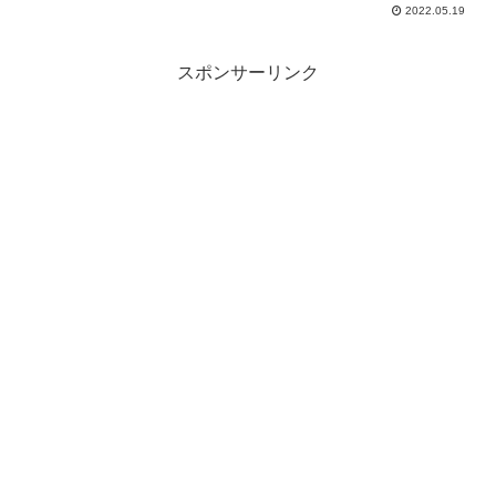
も見えます。蟹はズワイガニ。さらにいわゆる「カニかま」も使用。
2022.05.19
日本の米に合うように松屋流にアレンジしています。
スポンサーリンク