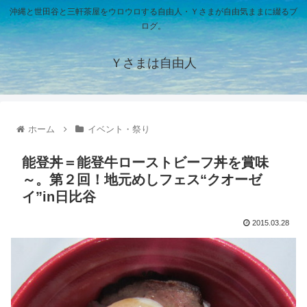
沖縄と世田谷と三軒茶屋をウロウロする自由人・Ｙさまが自由気ままに綴るブ
ログ。
Ｙさまは自由人
ホーム
イベント・祭り
能登丼＝能登牛ローストビーフ丼を賞味
～。第２回！地元めしフェス“クオーゼ
イ”in日比谷
2015.03.28