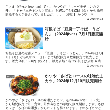
Ｙさま（@ysb_freeman）です。 かつやが 「キャベ玉チキンカツ
丼」 「キャベ玉チキンカツ定食」 を2016年4月22日（金）から 販売
開始すると予告されていましたが、、、 【参照】 かつや「キ...
2016.04.15
箱根そば「豆腐一丁そば・うど
そば・うどん
ん」（2024年ver）7月1日販売開
始
箱根そば夏の定番メニュー「豆腐一丁そば・うどん」。2024年は7月
1日（月）から8月18日（日）まで期間限定＆数量限定で販売しま
す。販売金額：620円（税込）、販売店舗：名代箱根そば店舗 全店
※箱根そば本陣、箱根そば本陣 小田急エース南館店、は販売ナシ。
2024.07.02
かつや「さばとロースの味噌たま
かつや
カツ」2024年12月10日販売開始
かつやが「さばとロースの味噌たまカツ」を2024年12月10日（火）
から期間限定で丼、定食、丼弁当などの形態で販売開始します。さば
カツは「さばの味噌煮」からヒントを得ています。そのさばカツとロ