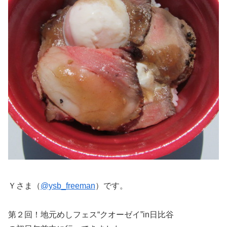
Ｙさま（
@ysb_freeman
）です。
第２回！地元めしフェス“クオーゼイ”in日比谷