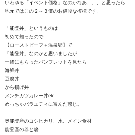
いわゆる「イベント価格」なのかなあ、、、と思ったら
地元ではこの２～３倍のお値段な模様です。
「能登丼」というものは
初めて知ったので
【ローストビーフ＋温泉卵】で
「能登丼」なのかと思いましたが
一緒にもらったパンフレットを見たら
海鮮丼
豆腐丼
から揚げ丼
メンチカツカレー丼etc
めっちゃバラエティに富んだ感じ。
奥能登産のコシヒカリ、水、メイン食材
能登産の器と箸