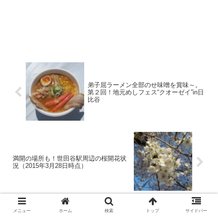
弟子屈ラーメン全部のせ味噌を賞味～。
第２回！地元めしフェス“クオーゼイ”in日
比谷
満開の場所も！世田谷駅周辺の桜開花状
況（2015年3月28日時点）
メニュー
ホーム
検索
トップ
サイドバー