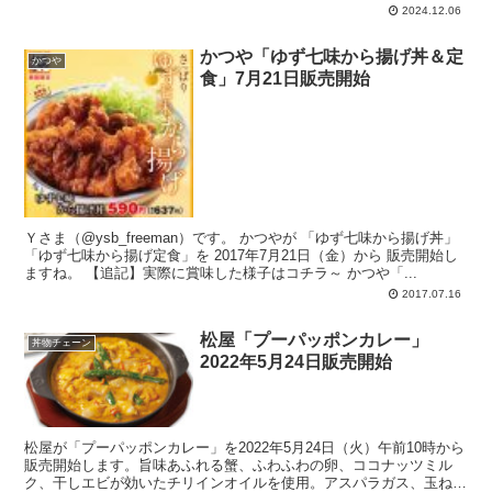
ースカツをダブルカツにしてたまごでとじました。店内は丼と定食、
2024.12.06
テイクアウトは丼弁当を用意。 通常の弁当形態は設定ナシ。
かつや「ゆず七味から揚げ丼＆定
かつや
食」7月21日販売開始
Ｙさま（@ysb_freeman）です。 かつやが 「ゆず七味から揚げ丼」
「ゆず七味から揚げ定食」を 2017年7月21日（金）から 販売開始し
ますね。 【追記】実際に賞味した様子はコチラ～ かつや「...
2017.07.16
松屋「プーパッポンカレー」
丼物チェーン
2022年5月24日販売開始
松屋が「プーパッポンカレー」を2022年5月24日（火）午前10時から
販売開始します。旨味あふれる蟹、ふわふわの卵、ココナッツミル
ク、干しエビが効いたチリインオイルを使用。アスパラガス、玉ねぎ