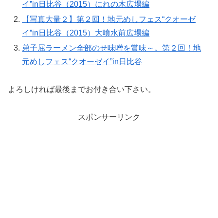
イ”in日比谷（2015）にれの木広場編
【写真大量２】第２回！地元めしフェス“クオーゼ
イ”in日比谷（2015）大噴水前広場編
弟子屈ラーメン全部のせ味噌を賞味～。第２回！地
元めしフェス“クオーゼイ”in日比谷
よろしければ最後までお付き合い下さい。
スポンサーリンク