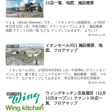
12店一覧、地図、施設概要
Ｙさま（@ysb_freeman）です。 「イオンタウン稲城長沼」が 2019
年12月12日（木）午前10時に グランドオープンします。 施設概要
地図 テナント12店一覧 などを アップしておきます。 よろしけ...
2019.11.28
イオンモール川口 施設概要、地
新店・開業
図、フロアマップ
「イオンモール川口」が2021年6月8日（火）午前9時にグランドオー
プンします。建て替えリニューアルオープン。施設概要、地図、フロ
アマップ、などをアップしておきます。埼玉県川口市安行領根岸
3180番地。総賃貸面積：約59,000平方メートル。鉄骨造 地上4階建。
2021.06.06
駐車場：約2,800台。駐輪場：約1,500台。
ウィングキッチン京急蒲田（12月
新店・開業
11日オープン）テナント30店一
覧、フロアマップ