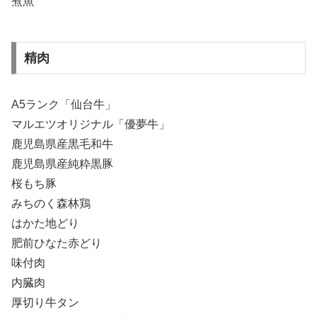
煮魚
精肉
A5ランク「仙台牛」
マルエツオリジナル「優夢牛」
鹿児島県産黒毛和牛
鹿児島県産純粋黒豚
桜もち豚
みちのく森林鶏
はかた地どり
肥前ひなた赤どり
味付肉
内臓肉
厚切り牛タン