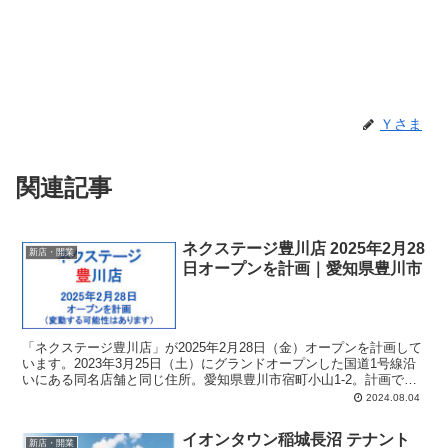
Ｙさま
関連記事
ネクステージ豊川店 2025年2月28
新店・開業
日オープンを計画｜愛知県豊川市
「ネクステージ豊川店」が2025年2月28日（金）オープンを計画して
います。2023年3月25日（土）にグランドオープンした国道1号線沿
いにある同名店舗と同じ住所。愛知県豊川市宿町小山1-2。計画で
は、店舗面積：4,648平方メートル、駐車場：4台、駐輪場：5台、営
2024.08.04
業時間：午前8時-午後7時。
イオンタウン稲城長沼 テナント
新店・開業