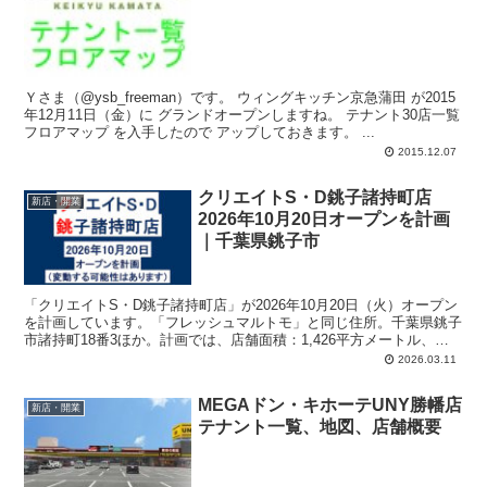
Ｙさま（@ysb_freeman）です。 ウィングキッチン京急蒲田 が2015
年12月11日（金）に グランドオープンしますね。 テナント30店一覧
フロアマップ を入手したので アップしておきます。 ...
2015.12.07
クリエイトS・D銚子諸持町店
新店・開業
2026年10月20日オープンを計画
｜千葉県銚子市
「クリエイトS・D銚子諸持町店」が2026年10月20日（火）オープン
を計画しています。「フレッシュマルトモ」と同じ住所。千葉県銚子
市諸持町18番3ほか。計画では、店舗面積：1,426平方メートル、駐
車場：55台、駐輪場：41台、営業時間：午前9時-午後9時45分。
2026.03.11
MEGAドン・キホーテUNY勝幡店
新店・開業
テナント一覧、地図、店舗概要