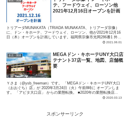
新店・開業
テ、フードウェイ、ローソン他
2021年12月16日オープンを計画
トリアーダMUNAKATA（TRIADA MUNAKATA、トリアーダ宗像）
に、ドン・キホーテ、フードウェイ、ローソン、他が2021年12月16
日（木）オープンを計画しています。福岡県宗像市光岡286番1 外。
計画では、店舗面積の合計：5,699平方メートル、駐車場合計：333
2021.06.01
台、駐輪場合計：78台。
MEGAドン・キホーテUNY大口店
新店・開業
テナント37店一覧、地図、店舗概
要
Ｙさま（@ysb_freeman）です。 「MEGAドン・キホーテUNY大口
（おおぐち）店」が 2020年3月24日（火）午前8時に オープンしま
す。 「アピタ大口店」 からの業態転換。 ■2020年の業態転換店...
2020.03.13
スポンサーリンク