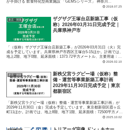
が手掛ける 飲食特化型商業施設 「GEMSシリーズ」 神奈川...
2018.07.25
ザグザグ王塚台店新築工事（仮
新店・開業
称）2026年03月31日完成予定｜
兵庫県神戸市
「（仮称）ザグザグ王塚台店新築工事」が2026年03月31日（火）完
成を予定しています。兵庫県神戸市西区王塚台5-15ほか。計画では、
地上2階、地下0階、延床面積：1373.72平方メートル、主要用途：物
品販売業を営む店舗。
2026.02.10
新秩父宮ラグビー場（仮称）整
新店・開業
備・運営等事業新築工事計画
2029年11月30日完成予定｜東京
都新宿区
「新秩父宮ラグビー場（仮称）整備・運営等事業新築工事計画」が
2029年11月30日（金）完成を予定しています。東京都新宿区霞ヶ丘
町11ほか。計画では、地上8階、地下1階、延床面積：72500平方メー
トル、主要用途：観覧場、博物館、物品販売業を営む店舗、飲食店、
2025.10.02
自動車車庫。
トリアーダ宗像 ドン・キホー