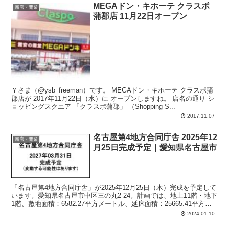
MEGAドン・キホーテ クラスポ
新店・開業
蒲郡店 11月22日オープン
Ｙさま（@ysb_freeman）です。 MEGAドン・キホーテ クラスポ蒲
郡店が 2017年11月22日（水）に オープンしますね。 店名の通り シ
ョッピングスクエア 「クラスポ蒲郡」 （Shopping S...
2017.11.07
名古屋第4地方合同庁舎 2025年12
新店・開業
月25日完成予定｜愛知県名古屋市
「名古屋第4地方合同庁舎」が2025年12月25日（木）完成を予定して
います。愛知県名古屋市中区三の丸2-24。計画では、地上11階・地下
1階、敷地面積：6582.27平方メートル、延床面積：25665.41平方メ
ートル、主要用途：事務所、店舗。
2024.01.10