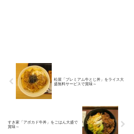
松屋「プレミアム牛とじ丼」をライス大
盛無料サービスで賞味～
すき家「アボカド牛丼」をごはん大盛で
賞味～