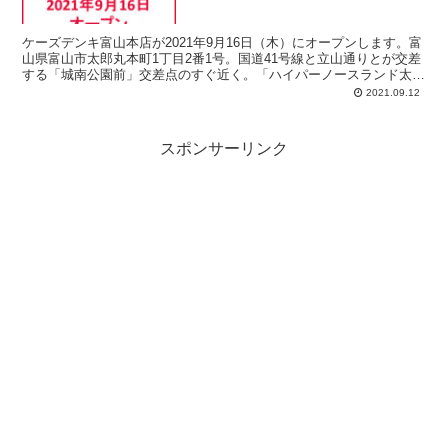
ケーズデンキ富山本店が2021年9月16日（木）にオープンします。富
山県富山市太郎丸本町1丁目2番1号。国道41号線と立山通りとが交差
する「城南公園前」交差点のすぐ近く。「ハイパーノースランド太郎
丸店」跡地。営業時間：10:00～21:00（当面の間、20時閉店）。
2021.09.12
スポンサーリンク