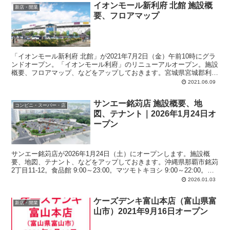
イオンモール新利府 北館 施設概
新店・開業
要、フロアマップ
「イオンモール新利府 北館」が2021年7月2日（金）午前10時にグラ
ンドオープン。「イオンモール利府」のリニューアルオープン。施設
概要、フロアマップ、などをアップしておきます。宮城県宮城郡利府
町利府字新屋田前22。総賃貸面積：約34,000平方メートル。専門店
2021.06.09
数：約70店舗。駐車場：約2,000台。
サンエー銘苅店 施設概要、地
コンビニ・スーパー・店
図、テナント｜2026年1月24日オ
ープン
サンエー銘苅店が2026年1月24日（土）にオープンします。施設概
要、地図、テナント、などをアップしておきます。沖縄県那覇市銘苅
2丁目11-12。食品館 9:00～23:00。マツモトキヨシ 9:00～22:00。店
舗面積：約1,455平方メートル。駐車場：126台。
2026.01.03
ケーズデンキ富山本店（富山県富
新店・開業
山市）2021年9月16日オープン