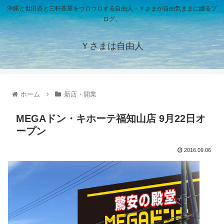
沖縄と世田谷と三軒茶屋をウロウロする自由人・Ｙさまが自由気ままに綴るブ
ログ。
Ｙさまは自由人
ホーム
新店・開業
MEGAドン・キホーテ福知山店 9月22日オ
ープン
2016.09.06