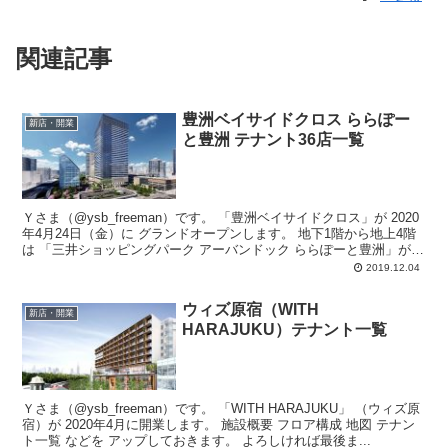
関連記事
豊洲ベイサイドクロス ららぽー
新店・開業
と豊洲 テナント36店一覧
Ｙさま（@ysb_freeman）です。 「豊洲ベイサイドクロス」が 2020
年4月24日（金）に グランドオープンします。 地下1階から地上4階
は 「三井ショッピングパーク アーバンドック ららぽーと豊洲」が
スケー...
2019.12.04
ウィズ原宿（WITH
新店・開業
HARAJUKU）テナント一覧
Ｙさま（@ysb_freeman）です。 「WITH HARAJUKU」 （ウィズ原
宿）が 2020年4月に開業します。 施設概要 フロア構成 地図 テナン
ト一覧 などを アップしておきます。 よろしければ最後ま...