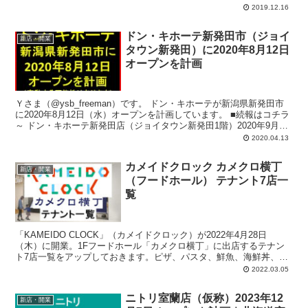
2019.12.16
ドン・キホーテ新発田市（ジョイ
新店・開業
タウン新発田）に2020年8月12日
オープンを計画
Ｙさま（@ysb_freeman）です。 ドン・キホーテが新潟県新発田市
に2020年8月12日（水）オープンを計画しています。 ■続報はコチラ
～ ドン・キホーテ新発田店（ジョイタウン新発田1階）2020年9月
18...
2020.04.13
カメイドクロック カメクロ横丁
新店・開業
（フードホール） テナント7店一
覧
「KAMEIDO CLOCK」（カメイドクロック）が2022年4月28日
（木）に開業。1Fフードホール「カメクロ横丁」に出店するテナン
ト7店一覧をアップしておきます。ピザ、パスタ、鮮魚、海鮮丼、肉
バル、焼鳥、ホルモン焼、焼肉、天ぷら、など。
2022.03.05
ニトリ室蘭店（仮称）2023年12
新店・開業