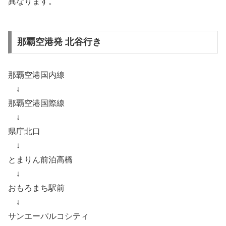
異なります。
那覇空港発 北谷行き
那覇空港国内線
↓
那覇空港国際線
↓
県庁北口
↓
とまりん前泊高橋
↓
おもろまち駅前
↓
サンエーパルコシティ