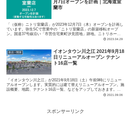
月7日オープンを計画｜北海道室
蘭市
「（仮称）ニトリ室蘭店」が2023年12月7日（木）オープンを計画し
ています。弥生SCで営業中の「ニトリ室蘭店」の新築移転オープ
ン。国道37号線沿い「市営住宅東町汐見団地」跡地。ニトリホール
ディングスが4億5000万円で落札していました。
2023.04.29
イオンタウン川之江 2021年9月18
新店・開業
日リニューアルオープン テナン
ト16店一覧
「イオンタウン川之江」が2021年9月18日（土）午前9時にリニュー
アルオープンします。実質的には建て替えリニューアルオープン。施
設概要、地図、テナント16店一覧、などをアップしておきます。総
賃貸面積：10,628平方メートル、駐車場：824台。メイン店舗はフジ
2021.09.06
四国中央店。ウエルシアが四国初出店。
スポンサーリンク