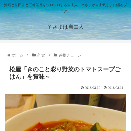
沖縄と世田谷と三軒茶屋をウロウロする自由人・Ｙさまが自由気ままに綴るブ
ログ。
Ｙさまは自由人
ホーム
外食
丼物チェーン
松屋「きのこと彩り野菜のトマトスープご
はん」を賞味～
2016.03.12
2016.03.11