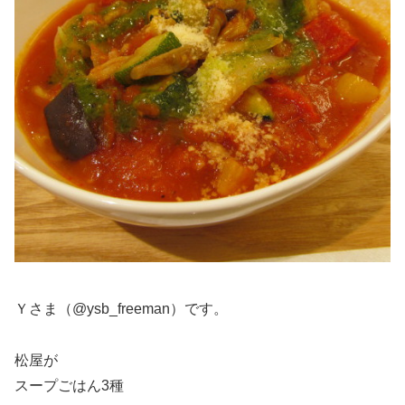
Ｙさま（@ysb_freeman）です。
松屋が
スープごはん3種