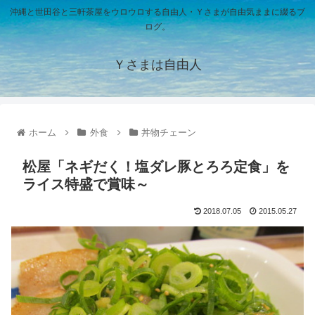
沖縄と世田谷と三軒茶屋をウロウロする自由人・Ｙさまが自由気ままに綴るブ
ログ。
Ｙさまは自由人
ホーム
外食
丼物チェーン
松屋「ネギだく！塩ダレ豚とろろ定食」を
ライス特盛で賞味～
2018.07.05
2015.05.27