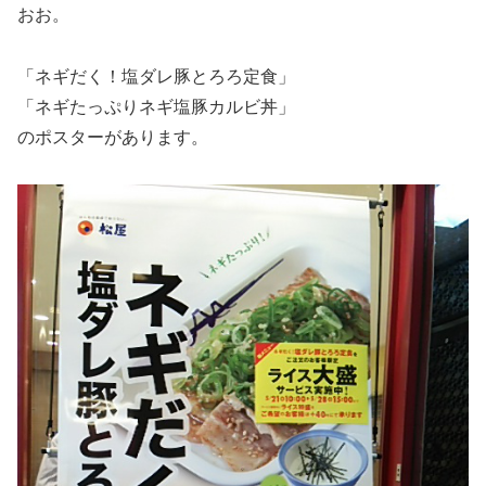
おお。
「ネギだく！塩ダレ豚とろろ定食」
「ネギたっぷりネギ塩豚カルビ丼」
のポスターがあります。