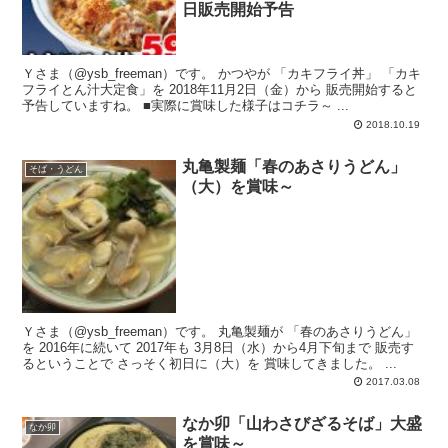
日販売開始予告
Ｙさま（@ysb_freeman）です。 かつやが 「カキフライ丼」 「カキ
フライとん汁大定食」を 2018年11月2日（金）から 販売開始すると
予告していますね。 ■実際に賞味した様子はコチラ～ ...
2018.10.19
丸亀製麺「春のあさりうどん」
そば・うどん
（大）を賞味～
Ｙさま（@ysb_freeman）です。 丸亀製麺が 「春のあさりうどん」
を 2016年に続いて 2017年も 3月8日（水）から4月下旬まで 販売す
るということで さっそく初日に（大）を 賞味してきました。 ...
2017.03.08
なか卯「山わさびざるそば」大盛
なか卯
を賞味～