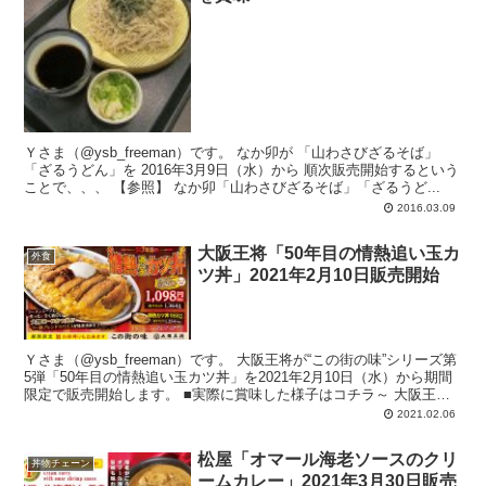
Ｙさま（@ysb_freeman）です。 なか卯が 「山わさびざるそば」
「ざるうどん」を 2016年3月9日（水）から 順次販売開始するという
ことで、、、 【参照】 なか卯「山わさびざるそば」「ざるうど...
2016.03.09
大阪王将「50年目の情熱追い玉カ
外食
ツ丼」2021年2月10日販売開始
Ｙさま（@ysb_freeman）です。 大阪王将が“この街の味”シリーズ第
5弾「50年目の情熱追い玉カツ丼」を2021年2月10日（水）から期間
限定で販売開始します。 ■実際に賞味した様子はコチラ～ 大阪王将
「...
2021.02.06
松屋「オマール海老ソースのクリ
丼物チェーン
ームカレー」2021年3月30日販売