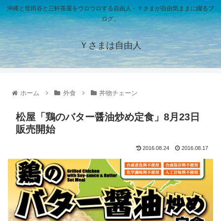
沖縄と世田谷と三軒茶屋をウロウロする自由人・Ｙさまが自由気ままに綴るブ
ログ。
Ｙさまは自由人
ホーム
外食
丼物チェーン
松屋「鶏のバター醤油炒め定食」8月23日
販売開始
2016.08.24
2016.08.17