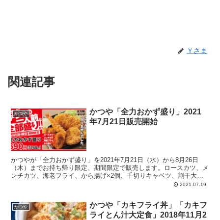
Ｙさま
関連記事
かつや「全力おかず盛り」2021
かつや
年7月21日販売開始
かつやが「全力おかず盛り」を2021年7月21日（水）から8月26日
（木）までお持ち帰り限定、期間限定で販売します。ロースカツ、メ
ンチカツ、海老フライ、から揚げ×2個、千切りキャベツ、割干大根
漬、タルタルソース、といった構成。おかずだけで容器いっぱいなの
2021.07.19
で、ごはんはナシ。かつや基準で一人前。
かつや「カキフライ丼」「カキフ
かつや
ライとん汁大定食」2018年11月2