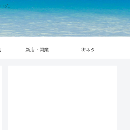
ログ。
り
新店・開業
街ネタ