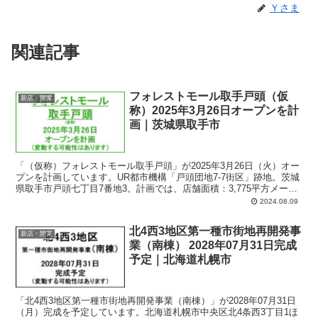
Ｙさま
関連記事
フォレストモール取手戸頭（仮
新店・開業
称）2025年3月26日オープンを計
画｜茨城県取手市
「（仮称）フォレストモール取手戸頭」が2025年3月26日（火）オー
プンを計画しています。UR都市機構「戸頭団地7-7街区」跡地。茨城
県取手市戸頭七丁目7番地3。計画では、店舗面積：3,775平方メート
ル、駐車場：159台、駐輪場：150台、営業時間：午前9時-午後9時30
2024.08.09
分。
北4西3地区第一種市街地再開発事
新店・開業
業（南棟） 2028年07月31日完成
予定｜北海道札幌市
「北4西3地区第一種市街地再開発事業（南棟）」が2028年07月31日
（月）完成を予定しています。北海道札幌市中央区北4条西3丁目1ほ