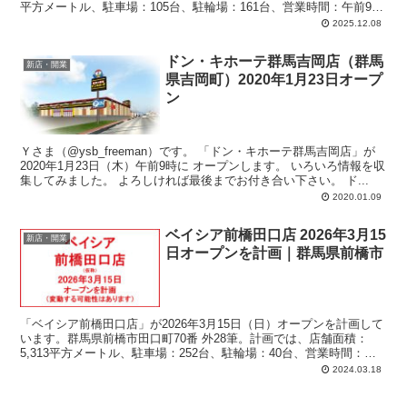
平方メートル、駐車場：105台、駐輪場：161台、営業時間：午前9時
00分-翌午前0時00分。
2025.12.08
ドン・キホーテ群馬吉岡店（群馬
新店・開業
県吉岡町）2020年1月23日オープ
ン
Ｙさま（@ysb_freeman）です。 「ドン・キホーテ群馬吉岡店」が
2020年1月23日（木）午前9時に オープンします。 いろいろ情報を収
集してみました。 よろしければ最後までお付き合い下さい。 ド...
2020.01.09
ベイシア前橋田口店 2026年3月15
新店・開業
日オープンを計画｜群馬県前橋市
「ベイシア前橋田口店」が2026年3月15日（日）オープンを計画して
います。群馬県前橋市田口町70番 外28筆。計画では、店舗面積：
5,313平方メートル、駐車場：252台、駐輪場：40台、営業時間：午
前6時30分-翌午前0時00分。
2024.03.18