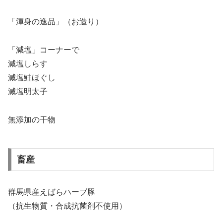
「渾身の逸品」（お造り）
「減塩」コーナーで
減塩しらす
減塩鮭ほぐし
減塩明太子
無添加の干物
畜産
群馬県産えばらハーブ豚
（抗生物質・合成抗菌剤不使用）