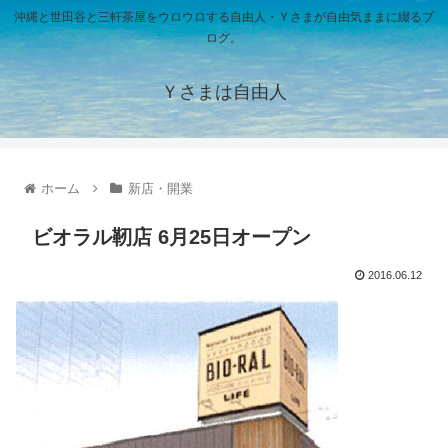
沖縄と世田谷と三軒茶屋をウロウロする自由人・Ｙさまが自由気ままに綴るブ
ログ。
Ｙさまは自由人
ホーム
新店・開業
ビオラル靭店 6月25日オープン
2016.06.12