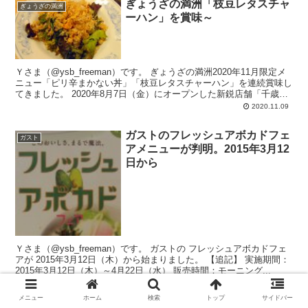
ぎょうざの満洲「枝豆レタスチャ
ぎょうざの満洲
ーハン」を賞味～
Ｙさま（@ysb_freeman）です。 ぎょうざの満洲2020年11月限定メ
ニュー「ピリ辛まかない丼」「枝豆レタスチャーハン」を連続賞味し
てきました。 2020年8月7日（金）にオープンした新鋭店舗「千歳船
橋駅前店」...
2020.11.09
ガストのフレッシュアボカドフェ
ガスト
アメニューが判明。2015年3月12
日から
Ｙさま（@ysb_freeman）です。 ガストの フレッシュアボカドフェ
アが 2015年3月12日（木）から始まりました。 【追記】 実施期間：
2015年3月12日（木）～4月22日（水） 販売時間：モーニング...
2015.03.12
メニュー
ホーム
検索
トップ
サイドバー