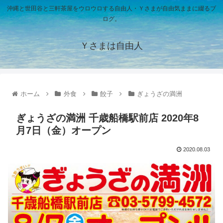
沖縄と世田谷と三軒茶屋をウロウロする自由人・Ｙさまが自由気ままに綴るブ
ログ。
Ｙさまは自由人
ホーム
外食
餃子
ぎょうざの満洲
ぎょうざの満洲 千歳船橋駅前店 2020年8
月7日（金）オープン
2020.08.03