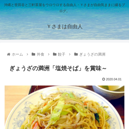
沖縄と世田谷と三軒茶屋をウロウロする自由人・Ｙさまが自由気ままに綴るブ
ログ。
Ｙさまは自由人
ホーム
外食
餃子
ぎょうざの満洲
ぎょうざの満洲「塩焼そば」を賞味～
2020.04.01