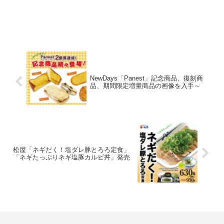
NewDays「Panest」記念商品、復刻商
品、期間限定増量商品の画像を入手～
松屋「ネギだく！塩ダレ豚とろろ定食」
「ネギたっぷりネギ塩豚カルビ丼」発売