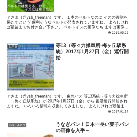
Ｙさま（@ysb_freeman）です。 １本のベルトなのに イスの役割を
果たすという 便利そうなベルトが発表されていますね。 よろしけれ
ば最後までお付き合い下さい。 ベルトイスの画像たち ますは画像た
ちから...
2015.05.22
等13（等々力操車所-梅ヶ丘駅系
世田谷
統）2017年1月27日（金）運行開
始
Ｙさま（@ysb_freeman）です。 東急バス 等13系統（等々力操車所
←→梅ヶ丘駅系統）が 2017年1月27日（金）から 復活運行開始され
ますね。 いろいろ情報を収集してみました。 よろしければ最後ま...
2017.01.17
うなぎパン！日本一長い菓子パン
小技・小ネタ
の画像を入手～