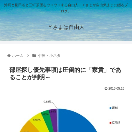
沖縄と世田谷と三軒茶屋をウロウロする自由人・Ｙさまが自由気ままに綴るブ
ログ。
Ｙさまは自由人
ホーム
小技・小ネタ
部屋探し優先事項は圧倒的に「家賃」であ
ることが判明～
2015.05.15