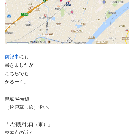
前記事
にも
書きましたが
こちらでも
かるーく。
県道54号線
（松戸草加線）沿い。
「八潮駅北口（東）」
交差点の近く。