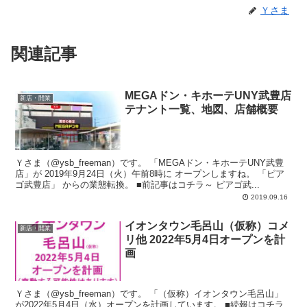
Ｙさま
関連記事
MEGAドン・キホーテUNY武豊店
新店・開業
テナント一覧、地図、店舗概要
Ｙさま（@ysb_freeman）です。 「MEGAドン・キホーテUNY武豊
店」が 2019年9月24日（火）午前8時に オープンしますね。 「ピア
ゴ武豊店」 からの業態転換。 ■前記事はコチラ～ ピアゴ武...
2019.09.16
イオンタウン毛呂山（仮称）コメ
新店・開業
リ他 2022年5月4日オープンを計
画
Ｙさま（@ysb_freeman）です。 「（仮称）イオンタウン毛呂山」
が2022年5月4日（水）オープンを計画しています。 ■続報はコチラ