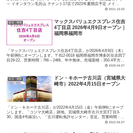
～ イオンタウン毛呂山 テナント17店で2022年夏開店予定 メイ...
2021.10.02
マックスバリュエクスプレス住吉
新店・開業
4丁目店 2026年4月9日オープン｜
福岡県福岡市
「マックスバリュエクスプレス住吉4丁目店」が2026年4月9日（木）
午前9時にオープンします。〒812-0018 福岡県福岡市博多区住吉四丁
目29-22。営業時間：7時～24時。年中無休。売場面積：350.4平方メ
ートル。駐車場ナシ。
2026.04.07
ドン・キホーテ古川店（宮城県大
新店・開業
崎市）2022年4月15日オープン
「ドン・キホーテ古川店」が2022年4月15日（金）午前9時にオープ
ンします。「コジマ大崎店」跡地。宮城県大崎市古川大宮3丁目3-
30。国道4号線沿い。「古川運転免許センター」至近。営業時間：午
前9時～翌午前0時。売場面積：2,446平方メートル。平面駐車場：82
2022.04.07
台。駐輪場：28台。