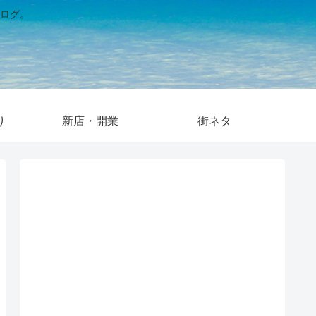
ログ。
り
新店・開業
街ネタ