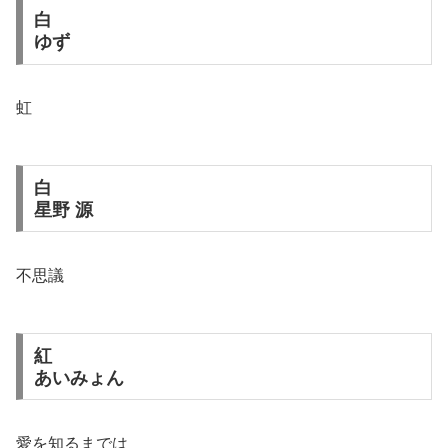
白
ゆず
虹
白
星野 源
不思議
紅
あいみょん
愛を知るまでは