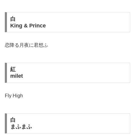
白
King & Prince
恋降る月夜に君想ふ
紅
milet
Fly High
白
まふまふ