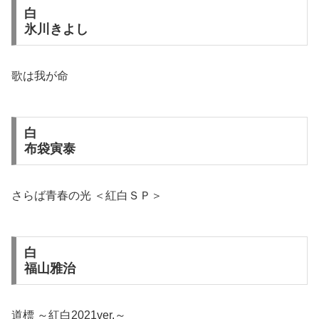
白
氷川きよし
歌は我が命
白
布袋寅泰
さらば青春の光 ＜紅白ＳＰ＞
白
福山雅治
道標 ～紅白2021ver.～