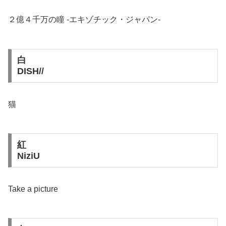
２億４千万の瞳 -エキゾチック・ジャパン-
白
DISH//
猫
紅
NiziU
Take a picture