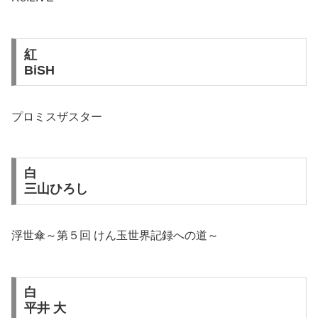
紅
BiSH
プロミスザスター
白
三山ひろし
浮世傘～第５回 けん玉世界記録への道～
白
平井 大