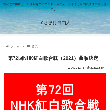
沖縄と世田谷と三軒茶屋をウロウロする自由人・Ｙさまが自由気ままに綴るブ
ログ。
Ｙさまは自由人
ホーム
音楽
第72回NHK紅白歌合戦（2021）曲順決定
2021.12.31
2021.12.30