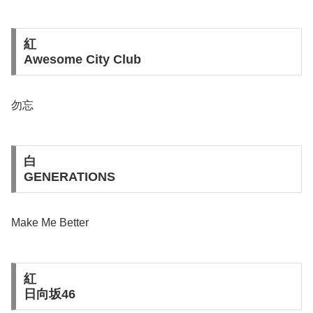
紅
Awesome City Club
勿忘
白
GENERATIONS
Make Me Better
紅
日向坂46