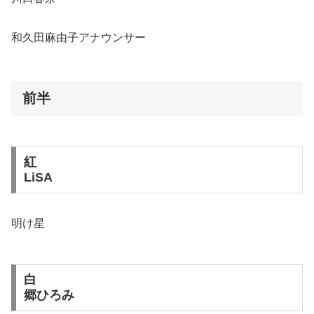
和久田麻由子アナウンサー
前半
紅
LiSA
明け星
白
郷ひろみ