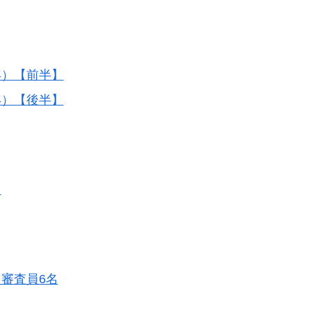
年）【前半】
年）【後半】
定
ト審査員6名