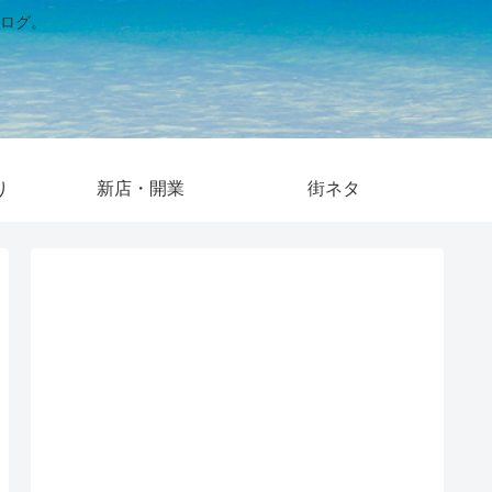
ログ。
り
新店・開業
街ネタ