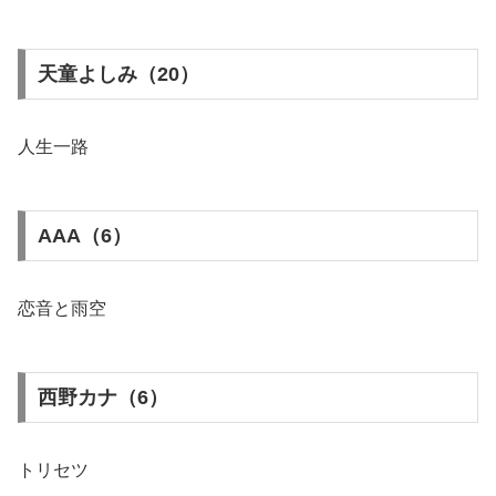
天童よしみ（20）
人生一路
AAA（6）
恋音と雨空
西野カナ（6）
トリセツ