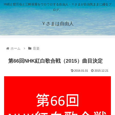
沖縄と世田谷と三軒茶屋をウロウロする自由人・Ｙさまが自由気ままに綴るブ
ログ。
Ｙさまは自由人
ホーム
音楽
第66回NHK紅白歌合戦（2015）曲目決定
2016.01.01
2015.12.21