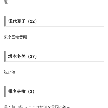
瞳
伍代夏子（22）
東京五輪音頭
坂本冬美（27）
祝い酒
椎名林檎（3）
長く短い祭 ～ここは地獄か天国か篇～