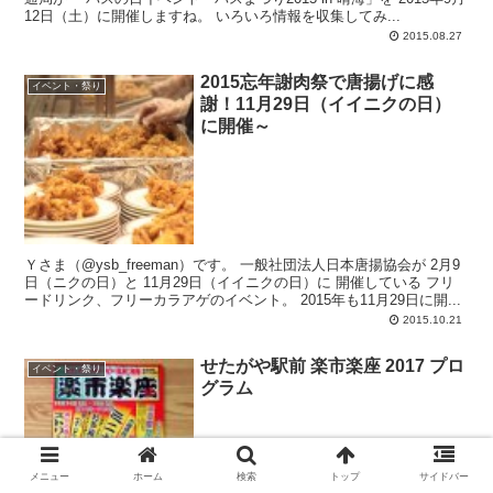
12日（土）に開催しますね。 いろいろ情報を収集してみ...
2015.08.27
2015忘年謝肉祭で唐揚げに感
イベント・祭り
謝！11月29日（イイニクの日）
に開催～
Ｙさま（@ysb_freeman）です。 一般社団法人日本唐揚協会が 2月9
日（ニクの日）と 11月29日（イイニクの日）に 開催している フリ
ードリンク、フリーカラアゲのイベント。 2015年も11月29日に開...
2015.10.21
せたがや駅前 楽市楽座 2017 プロ
イベント・祭り
グラム
メニュー
ホーム
検索
トップ
サイドバー