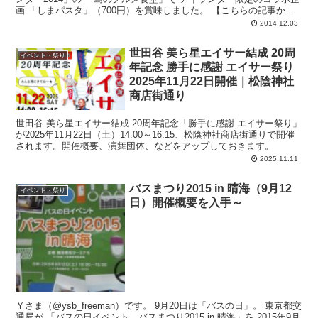
画 「しまパスタ」（700円）を賞味しました。 【こちらの記事から
の続...
2014.12.03
世田谷 美ら星エイサー結成 20周
イベント・祭り
年記念 勝手に感謝 エイサー祭り
2025年11月22日開催｜松陰神社
商店街通り
世田谷 美ら星エイサー結成 20周年記念「勝手に感謝 エイサー祭り」
が2025年11月22日（土）14:00～16:15、松陰神社商店街通りで開催
されます。開催概要、演舞団体、などをアップしておきます。
2025.11.11
バスまつり2015 in 晴海（9月12
イベント・祭り
日）開催概要を入手～
Ｙさま（@ysb_freeman）です。 9月20日は「バスの日」。 東京都交
通局が 「バスの日イベント バスまつり2015 in 晴海」を 2015年9月