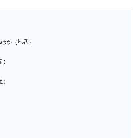
1ほか（地番）
定）
定）