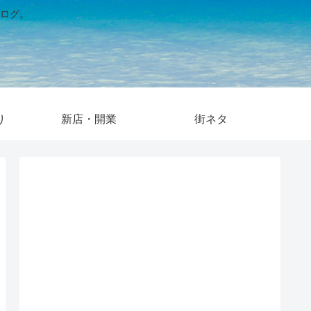
ログ。
り
新店・開業
街ネタ