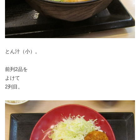
とん汁（小）。
前列2品を
よけて
2列目。