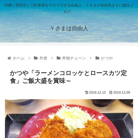
沖縄と世田谷と三軒茶屋をウロウロする自由人・Ｙさまが自由気ままに綴るブ
ログ。
Ｙさまは自由人
ホーム
外食
丼物チェーン
かつや
かつや「ラーメンコロッケとロースカツ定
食」ご飯大盛を賞味～
2019.12.13
2019.12.09