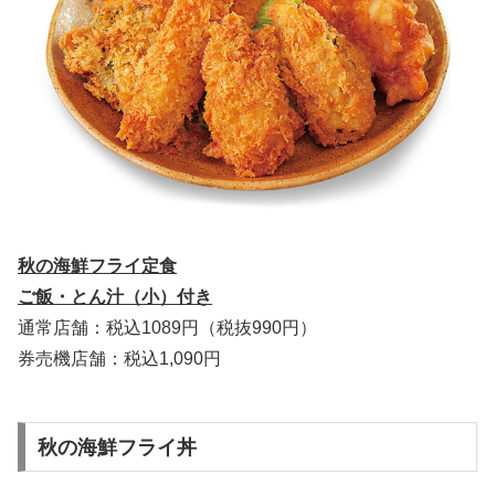
秋の海鮮フライ定食
ご飯・とん汁（小）付き
通常店舗：税込1089円（税抜990円）
券売機店舗：税込1,090円
秋の海鮮フライ丼