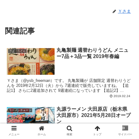
Ｙさま
関連記事
丸亀製麺 週替わりうどん メニュ
そば・うどん
ー7品＋3品一覧 2019年春編
Ｙさま（@ysb_freeman）です。 丸亀製麺が 店舗限定 週替わりうど
んを 2019年2月12日（火）から 7週連続で販売していますね。 【追
記1】 さらに2週追加されて 9週連続になっています 【追記2】...
2019.02.24
丸源ラーメン 大田原店（栃木県
ラーメンチェーン
大田原市）2021年5月28日オープ
ン
メニュー
ホーム
検索
トップ
サイドバー