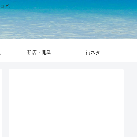
ログ。
り
新店・開業
街ネタ