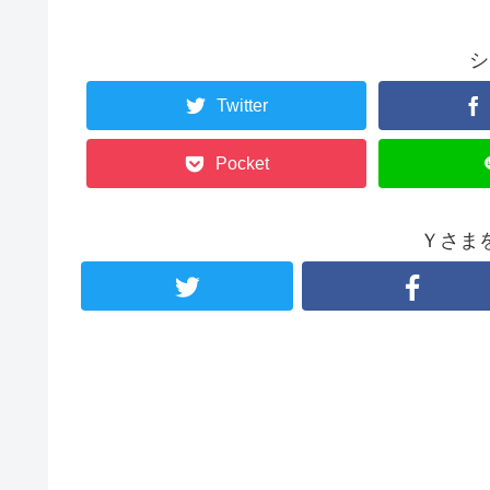
シ
Twitter
Pocket
Ｙさま