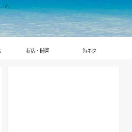
ログ。
り
新店・開業
街ネタ