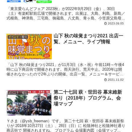
「東京愛らんどフェア 2023秋」が2022年9月29日（金）、30日
（土）有楽町駅前広場で開催されます。出展は、大島、利島、新島／
式根島、神津島、三宅島、御蔵島、八丈島、青ヶ島、小笠原父島母
島、福島県、一般社団法人大多摩観光連盟。キッチンカー、島めぐり
2023.09.05
スタンプラリー、移住・定住相談コーナーなど。
山下 秋の味覚まつり2021 出店一
イベント・祭り
覧、メニュー、ライブ情報
「山下 秋の味覚まつり2021」が11月3日（水・祝）午前11時～午後4
時に山下商店街で開催されます。雨天決行。荒天中止。2020年は開
催されなかったので2年ぶりの開催。出店一覧、メニュー＆サービ
ス、会場エリアマップ、ライブ情報、などなどを入手したのでアップ
2021.11.02
しておきます。
第二十七回 萩・世田谷 幕末維新
イベント・祭り
祭り（2018年）プログラム、会
場マップ
Ｙさま（@ysb_freeman）です。 第二十七回 萩・世田谷 幕末維新祭
りが 2018年10月27日（土）、28日（日）に 松陰神社と松陰神社通り
商店街で 開催されますね。 プログラム 会場案内図（会場マップ...