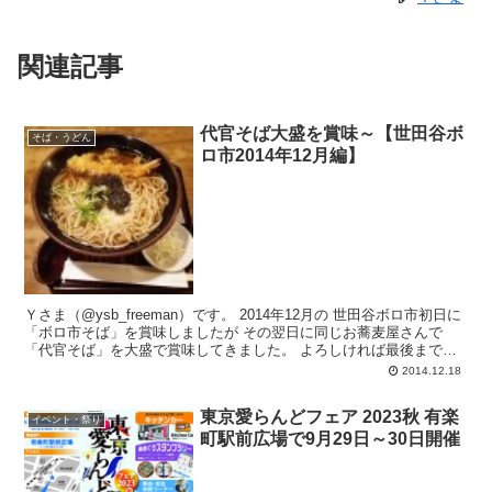
関連記事
代官そば大盛を賞味～【世田谷ボ
そば・うどん
ロ市2014年12月編】
Ｙさま（@ysb_freeman）です。 2014年12月の 世田谷ボロ市初日に
「ボロ市そば」を賞味しましたが その翌日に同じお蕎麦屋さんで
「代官そば」を大盛で賞味してきました。 よろしければ最後までお
付き合...
2014.12.18
東京愛らんどフェア 2023秋 有楽
イベント・祭り
町駅前広場で9月29日～30日開催