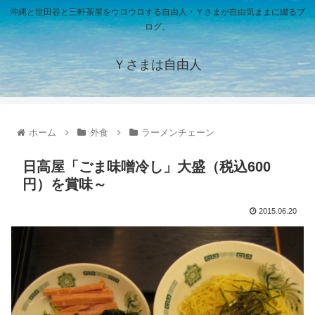
沖縄と世田谷と三軒茶屋をウロウロする自由人・Ｙさまが自由気ままに綴るブ
ログ。
Ｙさまは自由人
ホーム
外食
ラーメンチェーン
日高屋「ごま味噌冷し」大盛（税込600
円）を賞味～
2015.06.20