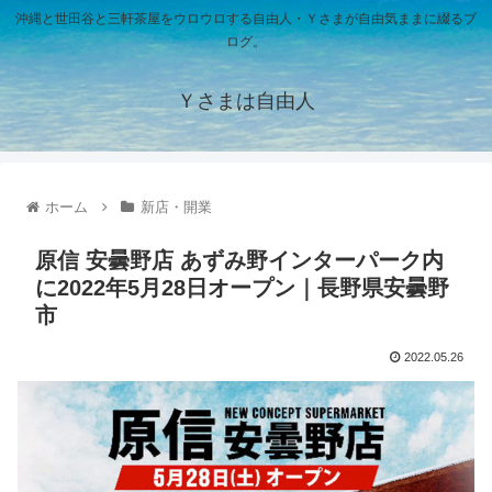
沖縄と世田谷と三軒茶屋をウロウロする自由人・Ｙさまが自由気ままに綴るブ
ログ。
Ｙさまは自由人
ホーム
新店・開業
原信 安曇野店 あずみ野インターパーク内
に2022年5月28日オープン｜長野県安曇野
市
2022.05.26