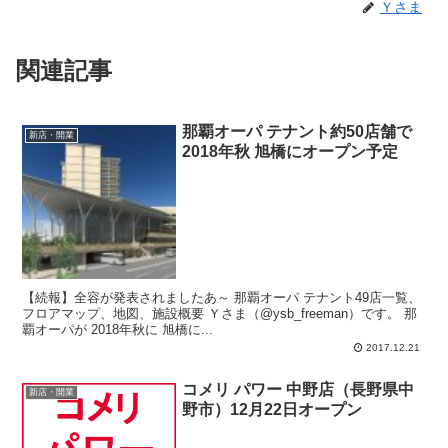
Ｙさま
関連記事
那覇オーパ テナント約50店舗で
新店・開業
2018年秋 旭橋にオープン予定
【続報】全容が発表されましたあ～ 那覇オーパ テナント49店一覧、
フロアマップ、地図、施設概要 Ｙさま（@ysb_freeman）です。 那
覇オーパが 2018年秋に 旭橋に...
2017.12.21
コメリ パワー 中野店（長野県中
新店・開業
野市）12月22日オープン