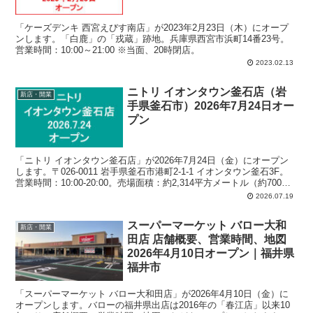
「ケーズデンキ 西宮えびす南店」が2023年2月23日（木）にオープ
ンします。「白鹿」の「戎蔵」跡地。兵庫県西宮市浜町14番23号。
営業時間：10:00～21:00 ※当面、20時閉店。
2023.02.13
ニトリ イオンタウン釜石店（岩
新店・開業
手県釜石市）2026年7月24日オー
プン
「ニトリ イオンタウン釜石店」が2026年7月24日（金）にオープン
します。〒026-0011 岩手県釜石市港町2-1-1 イオンタウン釜石3F。
営業時間：10:00-20:00。売場面積：約2,314平方メートル（約700
坪）。駐車場：1,100台：2,000円以上買い上げで5時間無料。
2026.07.19
スーパーマーケット バロー大和
新店・開業
田店 店舗概要、営業時間、地図
2026年4月10日オープン｜福井県
福井市
「スーパーマーケット バロー大和田店」が2026年4月10日（金）に
オープンします。バローの福井県出店は2016年の「春江店」以来10