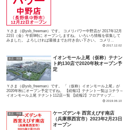
Ｙさま（@ysb_freeman）です。 コメリパワー中野店が 2017年12月
22日（金）午前9時に オープンしますね。 いろいろ情報を収集して
みました。 よろしければ最後までお付き合い下さい。 コメリ...
2017.12.02
イオンモール上尾（仮称）テナン
新店・開業
ト約130店で2020年秋オープン予
定
Ｙさま（@ysb_freeman）です。 「（仮称）イオンモール上尾」が
2020年秋にオープン予定ですね。 【続報1】テナント一覧はコチラ～
イオンモール上尾 テナント112店一覧 【続報2】フロアマップ...
2019.06.10
ケーズデンキ 西宮えびす南店
新店・開業
（兵庫県西宮市）2023年2月23日
オープン