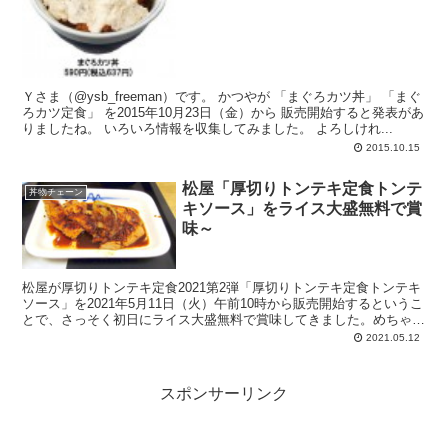
Ｙさま（@ysb_freeman）です。 かつやが 「まぐろカツ丼」 「まぐ
ろカツ定食」 を2015年10月23日（金）から 販売開始すると発表があ
りましたね。 いろいろ情報を収集してみました。 よろしけれ...
2015.10.15
松屋「厚切りトンテキ定食トンテ
丼物チェーン
キソース」をライス大盛無料で賞
味～
松屋が厚切りトンテキ定食2021第2弾「厚切りトンテキ定食トンテキ
ソース」を2021年5月11日（火）午前10時から販売開始するというこ
とで、さっそく初日にライス大盛無料で賞味してきました。めちゃガ
ーリックの香り。がぶりとやるとアタックはガーリック、じわじわと
2021.05.12
ウスターソース。トンテキは厚切りなれどやわらか～
スポンサーリンク