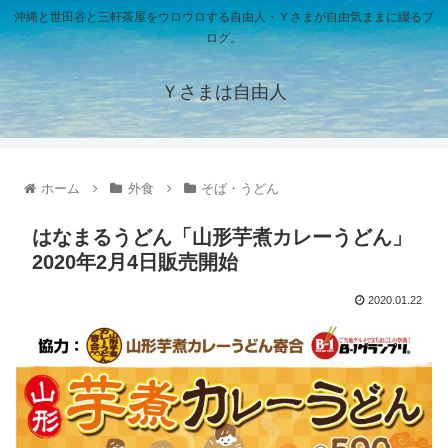
沖縄と世田谷と三軒茶屋をウロウロする自由人・Ｙさまが自由気ままに綴るブ
ログ。
Ｙさまは自由人
ホーム
外食
そば・うどん
はなまるうどん「山形芋煮カレーうどん」
2020年2月4日販売開始
2020.01.22