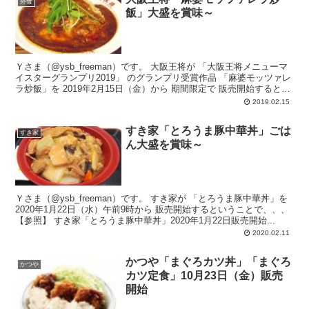
外食
飯」大盛を賞味～
Ｙさま（@ysb_freeman）です。 大阪王将が 「大阪王将メニューマ
イスターグランプリ2019」 のグランプリ受賞作品 「麻婆モッツァレ
ラ炒飯」を 2019年2月15日（金）から 期間限定で 販売開始するとい
うことで、...
2019.02.15
すき家「とろうま豚中華丼」ごは
すき家
ん大盛を賞味～
Ｙさま（@ysb_freeman）です。 すき家が 「とろうま豚中華丼」を
2020年1月22日（水）午前9時から 販売開始するということで、、、
【参照】 すき家「とろうま豚中華丼」2020年1月22日販売開始...
2020.02.11
かつや「まぐろカツ丼」「まぐろ
かつや
カツ定食」10月23日（金）販売
開始