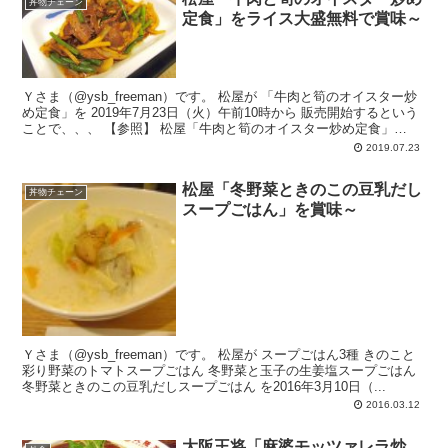
丼物チェーン
定食」をライス大盛無料で賞味～
Ｙさま（@ysb_freeman）です。 松屋が 「牛肉と筍のオイスター炒
め定食」を 2019年7月23日（火）午前10時から 販売開始するという
ことで、、、 【参照】 松屋「牛肉と筍のオイスター炒め定食」
201...
2019.07.23
松屋「冬野菜ときのこの豆乳だし
丼物チェーン
スープごはん」を賞味～
Ｙさま（@ysb_freeman）です。 松屋が スープごはん3種 きのこと
彩り野菜のトマトスープごはん 冬野菜と玉子の生姜塩スープごはん
冬野菜ときのこの豆乳だしスープごはん を2016年3月10日（...
2016.03.12
大阪王将「麻婆モッツァレラ炒