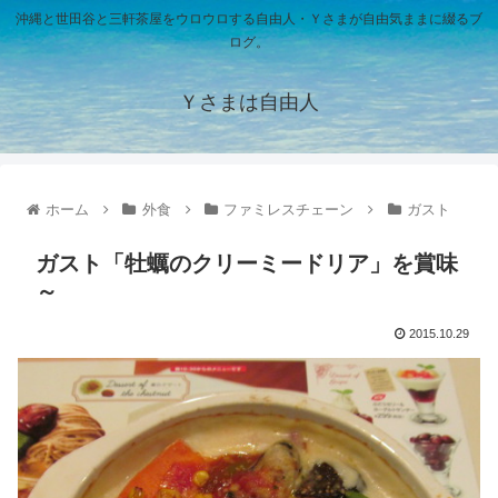
沖縄と世田谷と三軒茶屋をウロウロする自由人・Ｙさまが自由気ままに綴るブ
ログ。
Ｙさまは自由人
ホーム
外食
ファミレスチェーン
ガスト
ガスト「牡蠣のクリーミードリア」を賞味
～
2015.10.29