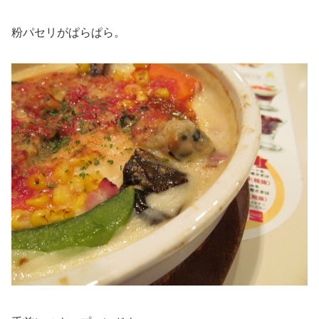
粉パセリがぱらぱら。