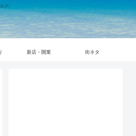
ログ。
り
新店・開業
街ネタ