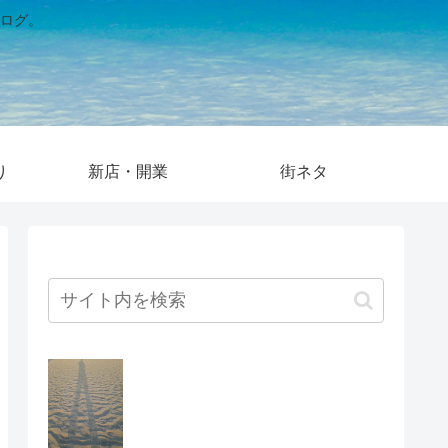
ログ。
り
新店・開業
街ネタ