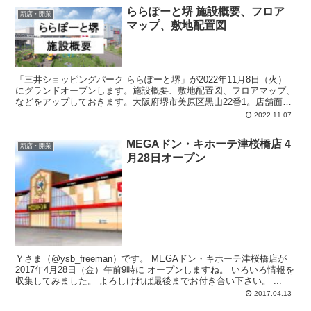
ららぽーと堺 施設概要、フロア
新店・開業
マップ、敷地配置図
「三井ショッピングパーク ららぽーと堺」が2022年11月8日（火）
にグランドオープンします。施設概要、敷地配置図、フロアマップ、
などをアップしておきます。大阪府堺市美原区黒山22番1。店舗面
積：約56,200平方メートル。店舗数：212店舗。駐車場：約3,050
2022.11.07
台。
MEGAドン・キホーテ津桜橋店 4
新店・開業
月28日オープン
Ｙさま（@ysb_freeman）です。 MEGAドン・キホーテ津桜橋店が
2017年4月28日（金）午前9時に オープンしますね。 いろいろ情報を
収集してみました。 よろしければ最後までお付き合い下さい。 ...
2017.04.13