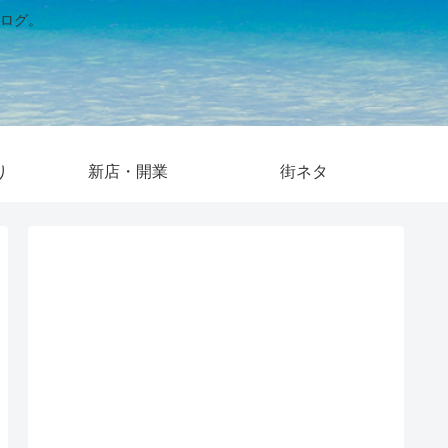
ログ。
り
新店・開業
街ネタ