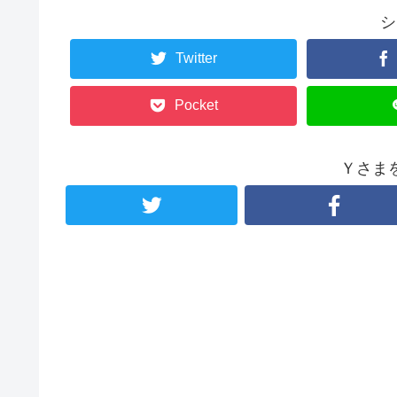
シ
Twitter
Pocket
Ｙさま