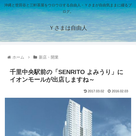
沖縄と世田谷と三軒茶屋をウロウロする自由人・Ｙさまが自由気ままに綴るブ
ログ。
Ｙさまは自由人
ホーム
新店・開業
千里中央駅前の「SENRITO よみうり」に
イオンモールが出店しますね～
2017.03.02
2016.02.03