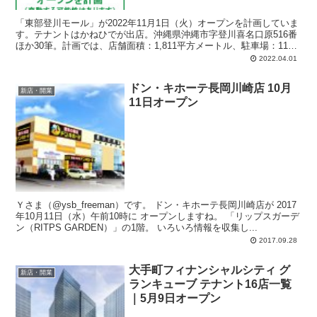
「東部登川モール」が2022年11月1日（火）オープンを計画していま
す。テナントはかねひでが出店。沖縄県沖縄市字登川喜名口原516番
ほか30筆。計画では、店舗面積：1,811平方メートル、駐車場：116
台、駐輪場：10台、営業時間：午前9時-翌日の午前零時。駐車場は24
2022.04.01
時間利用可能な計画。
ドン・キホーテ長岡川崎店 10月
新店・開業
11日オープン
Ｙさま（@ysb_freeman）です。 ドン・キホーテ長岡川崎店が 2017
年10月11日（水）午前10時に オープンしますね。 「リップスガーデ
ン（RITPS GARDEN）」の1階。 いろいろ情報を収集し...
2017.09.28
大手町フィナンシャルシティ グ
新店・開業
ランキューブ テナント16店一覧
｜5月9日オープン