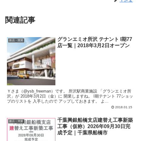
関連記事
グランエミオ所沢 テナント I期77
新店・開業
店一覧｜2018年3月2日オープン
Ｙさま（@ysb_freeman）です。 所沢駅商業施設 「グランエミオ所
沢」が 2018年3月2日（金）に 開業しますね。 I期テナント 77ショッ
プのリストを 入手したので アップしておきます。 よ...
2018.01.15
千葉興銀船橋支店建替え工事新築
新店・開業
工事（仮称）2026年09月30日完
成予定｜千葉県船橋市