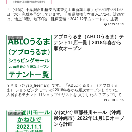
「（仮称）千葉興銀船橋支店建替え工事新築工事」が2026年09月30
日（水）完成を予定しています。千葉県船橋市本町3-1771-4。計画で
は、地上10階、地下0階、延床面積：3042.12平方メートル、主要用
途：店舗、共同住宅（ワンルーム5戸、全68戸）。
2025.03.13
アブロうるま（ABLOうるま）テ
新店・開業
ナント11店一覧｜2018年春から
順次オープン
Ｙさま（@ysb_freeman）です。 「ABLOうるま」 （アブロうる
ま） ショッピングモールが 2018年春から順次オープンしますね。
入居するテナント 11ショップのリストを 入手したので アップして...
2018.03.15
かねひで 東部登川モール（沖縄
新店・開業
県沖縄市）2022年11月1日オープ
ンを計画