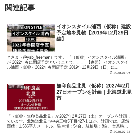
関連記事
イオンスタイル浦西（仮称）建設
新店・開業
予定地を見物【2019年12月29日
編】
Ｙさま（@ysb_freeman）です。 「（仮称）イオンスタイル浦西」
が 2022年春に開店予定ということで、、、 【参照】 イオンスタイ
ル浦西（仮称）2022年春開店予定 2019年12月29日（日）に...
2020.01.06
無印良品北見（仮称）2027年2月
新店・開業
27日オープンを計画｜北海道北見
市
「（仮称）無印良品北見」が2027年2月27日（土）オープンを計画し
ています。北海道北見市中央三輪5丁目427-1 ほか。計画では、店舗
面積：1,586平方メートル、駐車場：54台、駐輪場：8台、営業時
間：午前9時-午後9時。
2026.07.23