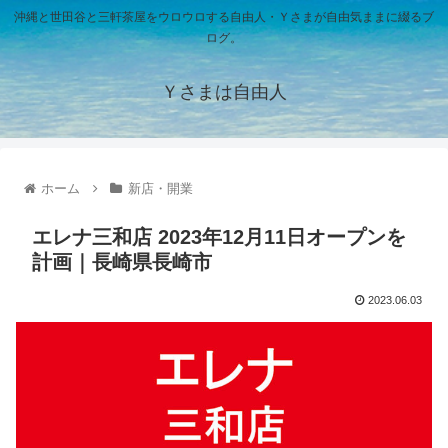
沖縄と世田谷と三軒茶屋をウロウロする自由人・Ｙさまが自由気ままに綴るブ
ログ。
Ｙさまは自由人
ホーム
新店・開業
エレナ三和店 2023年12月11日オープンを
計画｜長崎県長崎市
2023.06.03