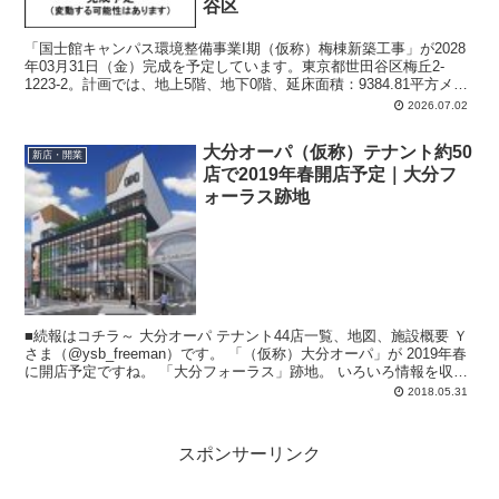
谷区
「国士館キャンパス環境整備事業I期（仮称）梅棟新築工事」が2028
年03月31日（金）完成を予定しています。東京都世田谷区梅丘2-
1223-2。計画では、地上5階、地下0階、延床面積：9384.81平方メー
トル、主要用途：文教施設（大学）。
2026.07.02
大分オーパ（仮称）テナント約50
新店・開業
店で2019年春開店予定｜大分フ
ォーラス跡地
■続報はコチラ～ 大分オーパ テナント44店一覧、地図、施設概要 Ｙ
さま（@ysb_freeman）です。 「（仮称）大分オーパ」が 2019年春
に開店予定ですね。 「大分フォーラス」跡地。 いろいろ情報を収集
し...
2018.05.31
スポンサーリンク