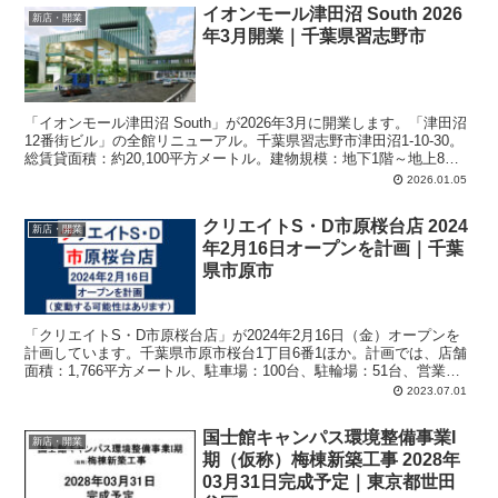
イオンモール津田沼 South 2026
新店・開業
年3月開業｜千葉県習志野市
「イオンモール津田沼 South」が2026年3月に開業します。「津田沼
12番街ビル」の全館リニューアル。千葉県習志野市津田沼1-10-30。
総賃貸面積：約20,100平方メートル。建物規模：地下1階～地上8階
（8階の一部は屋上）。駐車場：536台。
2026.01.05
クリエイトS・D市原桜台店 2024
新店・開業
年2月16日オープンを計画｜千葉
県市原市
「クリエイトS・D市原桜台店」が2024年2月16日（金）オープンを
計画しています。千葉県市原市桜台1丁目6番1ほか。計画では、店舗
面積：1,766平方メートル、駐車場：100台、駐輪場：51台、営業時
間：午前9時-午後9時30分。
2023.07.01
国士館キャンパス環境整備事業I
新店・開業
期（仮称）梅棟新築工事 2028年
03月31日完成予定｜東京都世田