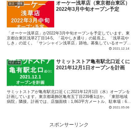
オーケー浅草店（東京都台東区）
新店・開業
2022年3月中旬オープン予定
「オーケー浅草店」が2022年3月中旬オープンを予定しています。東
京都台東区浅草2丁目14-5。「花やしき通り」の延長上。「浅草花や
しき」の近く。「サンシャイン浅草店」跡地。募集しているオープニ
ングスタッフの職種は、レジ、精肉、水産、青果、ベーカリー、惣
2021.12.14
菜・寿司、グロサリー、検品、など。
サミットストア亀有駅北口近くに
サミット
2021年12月1日オープンを計画
サミットストアが亀有駅北口近くに2021年12月1日（水）オープンを
計画しています。東京都葛飾区亀有五丁目239番1ほか。「東部地域
病院」隣接。計画では、店舗面積：1,863平方メートル、駐車場：60
台、駐輪場：124台、営業時間：午前9時-翌午前1時。
2021.05.06
スポンサーリンク