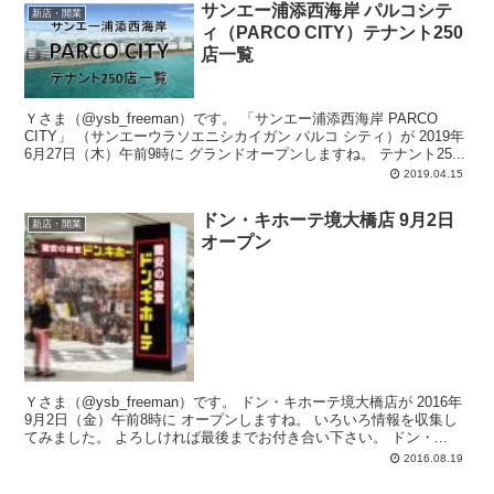
サンエー浦添西海岸 パルコシテ
新店・開業
ィ（PARCO CITY）テナント250
店一覧
Ｙさま（@ysb_freeman）です。 「サンエー浦添西海岸 PARCO
CITY」 （サンエーウラソエニシカイガン パルコ シティ）が 2019年
6月27日（木）午前9時に グランドオープンしますね。 テナント25...
2019.04.15
ドン・キホーテ境大橋店 9月2日
新店・開業
オープン
Ｙさま（@ysb_freeman）です。 ドン・キホーテ境大橋店が 2016年
9月2日（金）午前8時に オープンしますね。 いろいろ情報を収集し
てみました。 よろしければ最後までお付き合い下さい。 ドン・...
2016.08.19