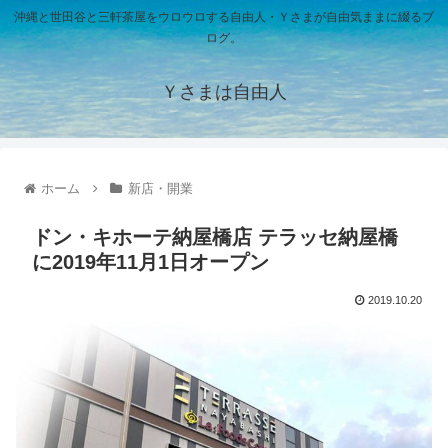
沖縄と世田谷と三軒茶屋をウロウロする自由人・Ｙさまが自由気ままに綴るブ
ログ。
Ｙさまは自由人
ホーム
新店・開業
ドン・キホーテ納屋橋店 テラッセ納屋橋
に2019年11月1日オープン
2019.10.20