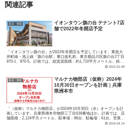
関連記事
イオンタウン旗の台 テナント7店
新店・開業
舗で2022年冬開店予定
「イオンタウン旗の台」が2022年冬開店を予定しています。東急大
井町線・池上線「旗の台駅」東口改札前。東京都品川区旗の台2丁目
970-1、970-5。計画では、総賃貸面積：約1,710平方メートル、鉄骨
造3階建て、駐車場：2台、駐輪場：76台、店舗予定数：7店舗。
2022.02.09
マルナカ物部店（仮称）2024年
新店・開業
10月30日オープンを計画｜兵庫
県洲本市
「（仮称）マルナカ物部店」が2024年10月30日（水）オープンを計
画しています。兵庫県洲本市物部三丁目639番地ほか。計画では、店
舗面積：2,124平方メートル、駐車場：88台、駐輪場：61台、営業時
間：午前7時-午後9時45分。
2024.04.14